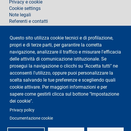
Privacy e cookie
Cookie settings
Note legali
Referenti e contatti
Segui La Statale su
Questo sito utilizza cookie tecnici e di profilazione,
propri e di terze parti, per garantire la corretta
navigazione, analizzare il traffico e misurare l'efficacia
delle attività di comunicazione istituzionale. Se
prosegui la navigazione o clicchi su "Accetta tutti" ne
acconsenti l'utilizzo, oppure puoi personalizzare la
Testo
Università degli Studi di Milano
scelta salvando le tue preferenze e scegliendo quali
Via Festa del Perdono 7 - 20122 Milano
cookie attivare. Per maggiori informazioni e per
Tel.
+39 02 5032 5032
Posta elettronica certificata
sapere come gestirli clicca sul bottone "Impostazione
dei cookie".
Logo
Privacy policy
Documentazione cookie