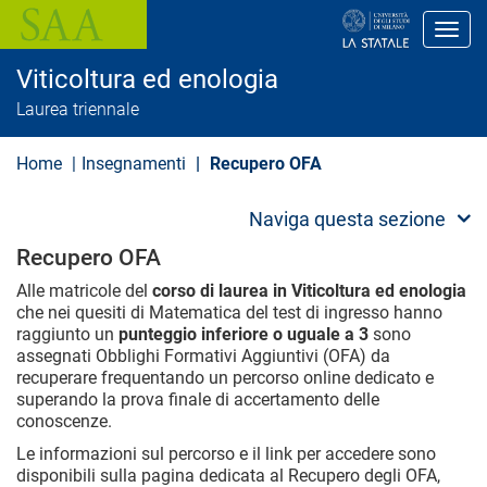
S
a
Toggl
l
t
Viticoltura ed enologia
a
a
Laurea triennale
l
c
o
Home
Insegnamenti
Recupero OFA
n
t
e
Naviga questa sezione
n
u
Recupero OFA
t
o
Alle matricole del
corso di laurea in Viticoltura ed enologia
p
che nei quesiti di Matematica del test di ingresso hanno
r
raggiunto un
punteggio inferiore o uguale a 3
sono
i
assegnati Obblighi Formativi Aggiuntivi (OFA) da
n
recuperare frequentando un percorso online dedicato e
c
i
superando la prova finale di accertamento delle
p
conoscenze.
a
l
Le informazioni sul percorso e il link per accedere sono
e
disponibili sulla pagina dedicata al Recupero degli OFA,