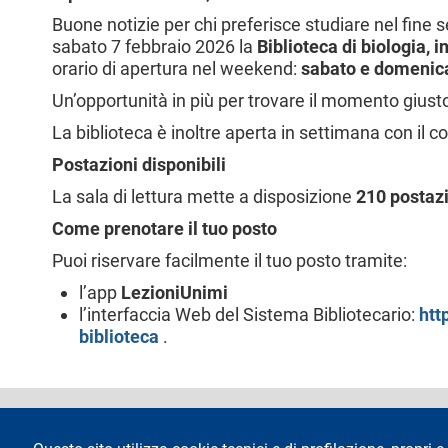
l
Buone notizie per chi preferisce studiare nel fine
e
sabato 7 febbraio 2026 la
Biblioteca di biologia, 
orario di apertura nel weekend:
sabato e domenica
Un’opportunità in più per trovare il momento giusto
La biblioteca è inoltre aperta in settimana con il c
Postazioni disponibili
La sala di lettura mette a disposizione
210 postaz
Come prenotare il tuo posto
Puoi riservare facilmente il tuo posto tramite:
l’app
LezioniUnimi
l’interfaccia Web del Sistema Bibliotecario:
htt
biblioteca
.
footer
DIchiarazione di 