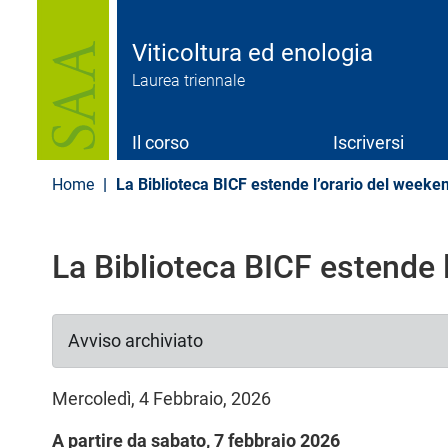
S
a
l
Viticoltura ed enologia
t
Laurea triennale
a
a
l
c
Il corso
Iscriversi
o
n
Home
La Biblioteca BICF estende l’orario del weeke
t
e
n
u
La Biblioteca BICF estende 
t
o
p
r
Avviso archiviato
i
n
c
Mercoledì, 4 Febbraio, 2026
i
p
A partire da sabato, 7 febbraio 2026
a