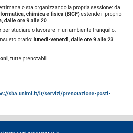
 settimana o sta organizzando la propria sessione:
d
a
informatica, chimica e fisica (BICF)
estende il proprio
, dalle ore
9 alle 20
.
 per studiare o lavorare in un ambiente tranquillo.
onsueto orario:
lunedì-venerdì, dalle ore
9 alle 23
.
ioni
, tutte prenotabili.
ps://sba.unimi.it/it/servizi/prenotazione-posti-
accessibilità
Privacy e cookie
Cookie settings
Note legali
Re