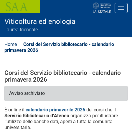
S
a
Toggl
l
t
Viticoltura ed enologia
a
a
Laurea triennale
l
c
o
Home
Corsi del Servizio bibliotecario - calendario
n
primavera 2026
t
e
n
u
Corsi del Servizio bibliotecario - calendario
t
o
primavera 2026
p
r
i
Avviso archiviato
n
c
i
È online il
calendario primaverile 2026
dei corsi che il
p
Servizio Bibliotecario d’Ateneo
organizza per illustrare
a
l’utilizzo delle banche dati, aperti a tutta la comunità
l
universitaria.
e