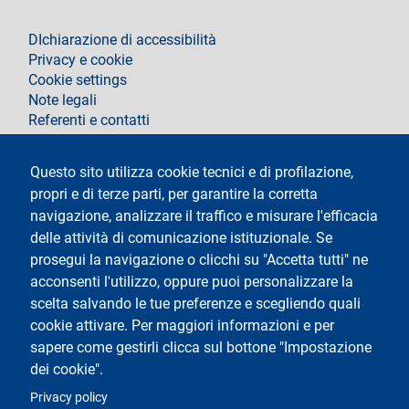
footer
DIchiarazione di accessibilità
Privacy e cookie
Cookie settings
Note legali
Referenti e contatti
Segui La Statale su
Questo sito utilizza cookie tecnici e di profilazione,
propri e di terze parti, per garantire la corretta
navigazione, analizzare il traffico e misurare l'efficacia
delle attività di comunicazione istituzionale. Se
prosegui la navigazione o clicchi su "Accetta tutti" ne
acconsenti l'utilizzo, oppure puoi personalizzare la
Testo
Università degli Studi di Milano
scelta salvando le tue preferenze e scegliendo quali
Via Festa del Perdono 7 - 20122 Milano
cookie attivare. Per maggiori informazioni e per
Tel.
+39 02 5032 5032
Posta elettronica certificata
sapere come gestirli clicca sul bottone "Impostazione
dei cookie".
Logo
Privacy policy